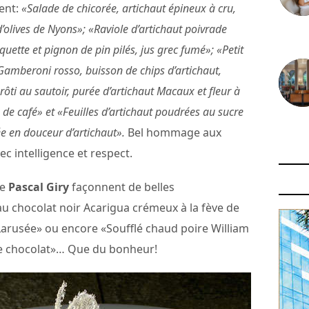
ment:
«Salade de chicorée, artichaut épineux à cru,
olives de Nyons»; «Raviole d’artichaut poivrade
30 juin
quette et pignon de pin pilés, jus grec fumé»; «Petit
e Gamberoni rosso, buisson de chips d’artichaut,
rôti au sautoir, purée d’artichaut Macaux et fleur à
 de café» et «Feuilles d’artichaut poudrées au sucre
29 juin
ée en douceur d’artichaut».
Bel hommage aux
ec intelligence et respect.
de
Pascal Giry
façonnent de belles
u chocolat noir Acarigua crémeux à la fève de
Larusée» ou encore «Soufflé chaud poire William
lle chocolat»… Que du bonheur!