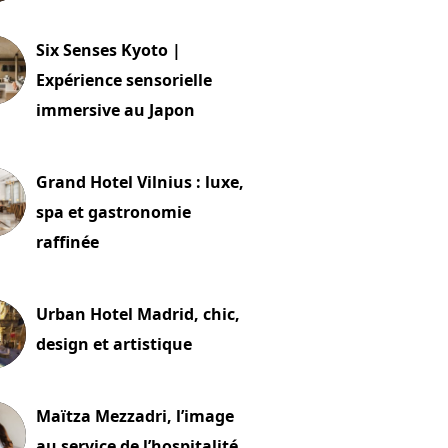
24 juillet 2026
Six Senses Kyoto |
Expérience sensorielle
immersive au Japon
t 2026
Grand Hotel Vilnius : luxe,
spa et gastronomie
raffinée
t 2026
Urban Hotel Madrid, chic,
design et artistique
2 juillet 2026
Maïtza Mezzadri, l’image
au service de l’hospitalité