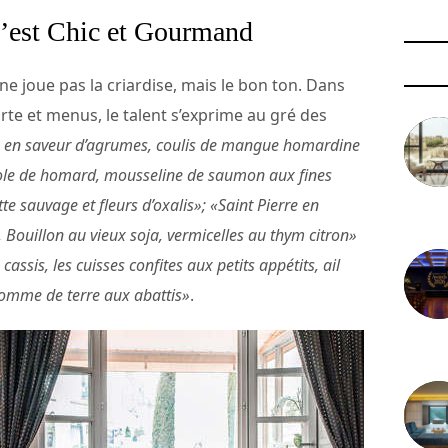
c’est Chic et Gourmand
ne joue pas la criardise, mais le bon ton. Dans
rte et menus, le talent s’exprime au gré des
s en saveur d’agrumes, coulis de mangue homardine
ole de homard, mousseline de saumon aux fines
e sauvage et fleurs d’oxalis»; «Saint Pierre en
3 août 
, Bouillon au vieux soja, vermicelles au thym citron»
ssis, les cuisses confites aux petits appétits, ail
 pomme de terre aux abattis»
.
29 juil