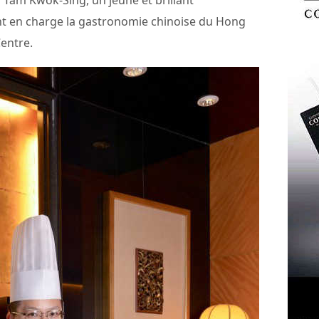
 Tam Kwok-Sing, un jeune et brillant
nt en charge la gastronomie chinoise du Hong
entre.