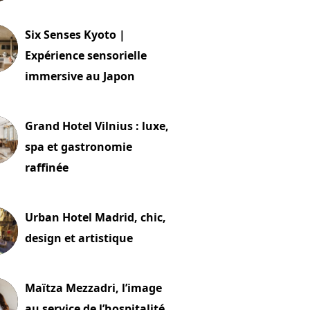
24 juillet 2026
Six Senses Kyoto |
Expérience sensorielle
immersive au Japon
t 2026
Grand Hotel Vilnius : luxe,
spa et gastronomie
raffinée
t 2026
Urban Hotel Madrid, chic,
design et artistique
2 juillet 2026
Maïtza Mezzadri, l’image
au service de l’hospitalité