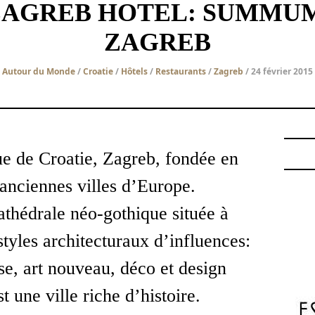
ZAGREB HOTEL: SUMMUM
ZAGREB
Autour du Monde
/
Croatie
/
Hôtels
/
Restaurants
/
Zagreb
/ 24 février 2015
ue de Croatie, Zagreb, fondée en
 anciennes villes d’Europe.
athédrale néo-gothique située à
styles architecturaux d’influences:
se, art nouveau, déco et design
 une ville riche d’histoire.