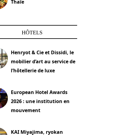
Thaïe
22 mars 2024
HÔTELS
Henryot & Cie et Dissidi, le
mobilier d’art au service de
l’hôtellerie de luxe
2026
European Hotel Awards
2026 : une institution en
mouvement
let 2026
KAI Miyajima, ryokan