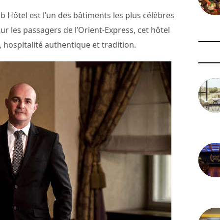
b Hôtel est l’un des bâtiments les plus célèbres
our les passagers de l’Orient-Express, cet hôtel
 hospitalité authentique et tradition.
3 août 
29 juil