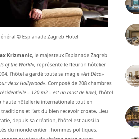
 général © Esplanade Zagreb Hotel
Max Krizmanic
, le majesteux Esplanade Zagreb
3 juille
ls of the World»
, représente le fleuron hôtelier
004, l’hôtel a gardé toute sa magie
«Art Déco»
ur vieux Hollywood»
. Composé de 208 chambres
présidentielle – 120 m2 – est un must de luxe)
, l’hôtel
2 juille
la haute hôtellerie internationale tout en
traditions et l’art du bien recevoir croate. Lieu
ratie, depuis sa création, l’hôtel est aussi la
rités du monde entier : hommes politiques,