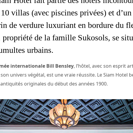
am Hotel fait partie des hôtels inconto
10 villas (avec piscines privées) et d’u
in de verdure luxuriant en bordure du f
 propriété de la famille Sukosols, se sit
umultes urbains.
mée internationale Bill Bensley
, l’hôtel, avec son esprit a
 son univers végétal, est une vraie réussite. Le Siam Hotel b
 antiquités originales du début des années 1900.