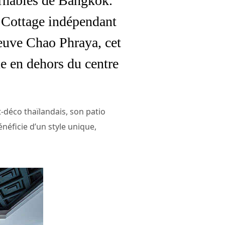
urnables de Bangkok.
n Cottage indépendant
leuve Chao Phraya, cet
ue en dehors du centre
rt-déco thaïlandais, son patio
énéficie d’un style unique,