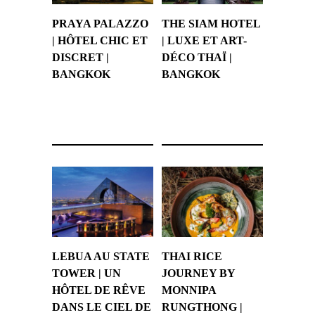
PRAYA PALAZZO
THE SIAM HOTEL
| HÔTEL CHIC ET
| LUXE ET ART-
DISCRET |
DÉCO THAÏ |
BANGKOK
BANGKOK
13 avril 2024
18 novembre 2023
LEBUA AU STATE
THAI RICE
TOWER | UN
JOURNEY BY
HÔTEL DE RÊVE
MONNIPA
DANS LE CIEL DE
RUNGTHONG |