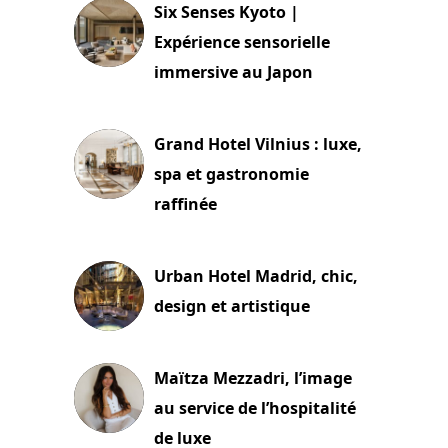
Six Senses Kyoto |
Expérience sensorielle
immersive au Japon
3 juillet 2026
Grand Hotel Vilnius : luxe,
spa et gastronomie
raffinée
2 juillet 2026
Urban Hotel Madrid, chic,
design et artistique
2 juillet 2026
Maïtza Mezzadri, l’image
au service de l’hospitalité
de luxe