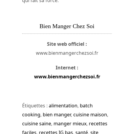
qui fait sa force.
Bien Manger Chez Soi
Site web officiel :
www.bienmangerchezsoi.fr
Internet :
www.bienmangerchezsoi.fr
Étiquettes :
alimentation
,
batch
cooking
,
bien manger
,
cuisine maison
,
cuisine saine
,
manger mieux
,
recettes
faciles
,
recettes IG bas
,
santé
,
site