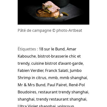
Pâté de campagne © photo-Artbeat
Étiquettes :
18 sur le Bund
,
Amar
Kabouche
,
bistrot-brasserie chic et
trendy
,
cuisine bistrot d’avant-garde
,
Fabien Verdier
,
Franck Salati
,
Jumbo
Shrimp in citrus
,
mmb
,
mmb shanghai
,
Mr & Mrs Bund
,
Paul Pairet
,
René-Pol
Boudoires
,
restaurant trendy shanghai
,
shanghai
,
trendy restaurant shanghai
,
Ultra Violet shanghai
,
volgroup
,