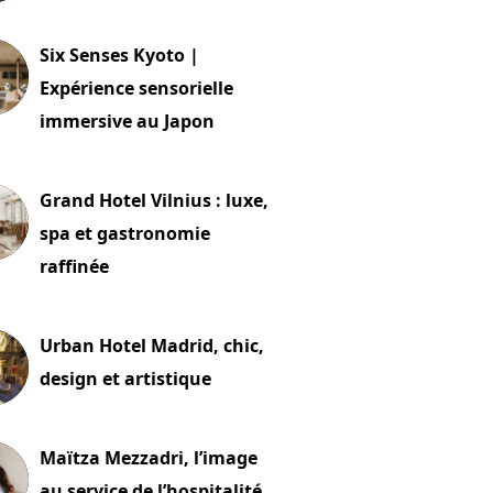
24 juillet 2026
Six Senses Kyoto |
Expérience sensorielle
immersive au Japon
t 2026
Grand Hotel Vilnius : luxe,
spa et gastronomie
raffinée
t 2026
Urban Hotel Madrid, chic,
design et artistique
2 juillet 2026
Maïtza Mezzadri, l’image
au service de l’hospitalité