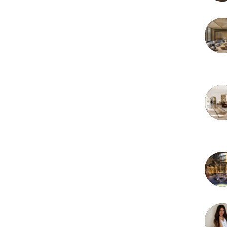
3 juille
2 juille