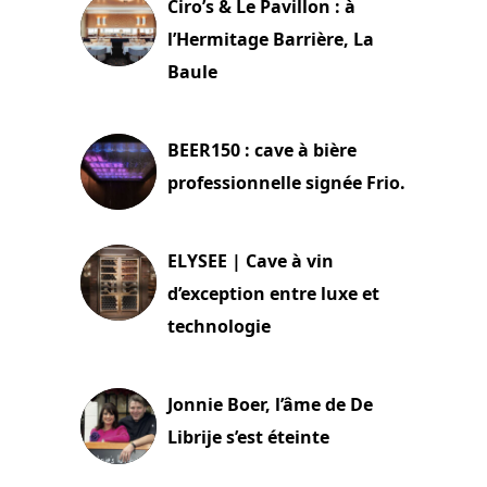
Ciro’s & Le Pavillon : à
l’Hermitage Barrière, La
Baule
18 juin 2025
BEER150 : cave à bière
professionnelle signée Frio.
15 juin 2025
ELYSEE | Cave à vin
d’exception entre luxe et
technologie
15 juin 2025
Jonnie Boer, l’âme de De
Librije s’est éteinte
24 avril 2025