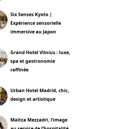
24 juillet 2026
Six Senses Kyoto |
Expérience sensorielle
immersive au Japon
t 2026
Grand Hotel Vilnius : luxe,
spa et gastronomie
raffinée
t 2026
Urban Hotel Madrid, chic,
design et artistique
2 juillet 2026
Maïtza Mezzadri, l’image
au service de l’hospitalité