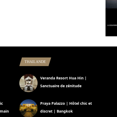
THAILANDE
,
Veranda Resort Hua Hin |
Sanctuaire de zénitude
30 août 2024
ic
Praya Palazzo | Hôtel chic et
omain
discret | Bangkok