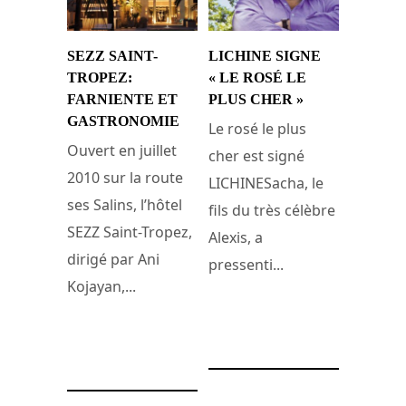
SEZZ SAINT-
LICHINE SIGNE
TROPEZ:
« LE ROSÉ LE
FARNIENTE ET
PLUS CHER »
GASTRONOMIE
Le rosé le plus
Ouvert en juillet
cher est signé
2010 sur la route
LICHINESacha, le
ses Salins, l’hôtel
fils du très célèbre
SEZZ Saint-Tropez,
Alexis, a
dirigé par Ani
pressenti...
Kojayan,...
13 janvier 2009
23 avril 2011