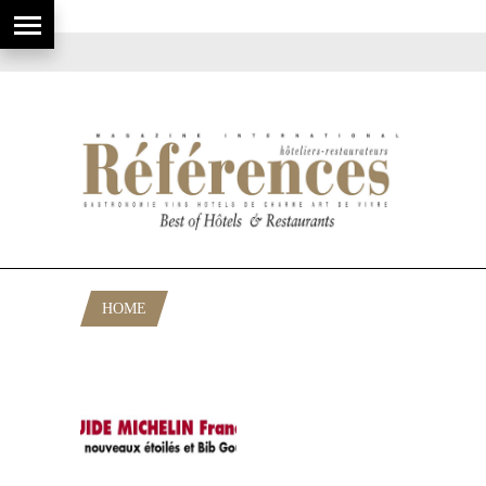
HOME
POSTS TAGGED "TOUS LES ETOILES
2009"