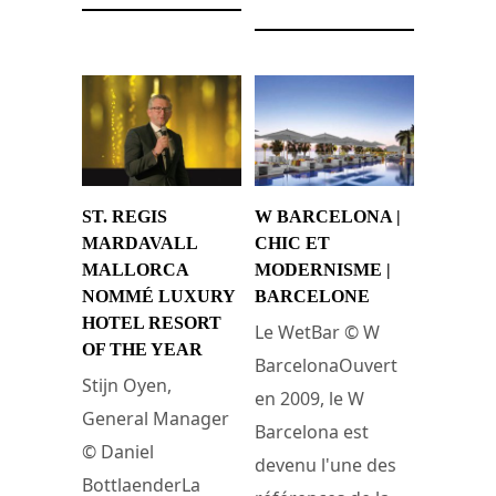
ST. REGIS
W BARCELONA |
MARDAVALL
CHIC ET
MALLORCA
MODERNISME |
NOMMÉ LUXURY
BARCELONE
HOTEL RESORT
Le WetBar © W
OF THE YEAR
BarcelonaOuvert
Stijn Oyen,
en 2009, le W
General Manager
Barcelona est
© Daniel
devenu l'une des
BottlaenderLa