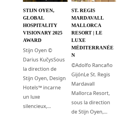
STIJN OYEN,
ST. REGIS
GLOBAL
MARDAVALL
HOSPITALITY
MALLORCA
VISIONARY 2025
RESORT | LE
AWARD
LUXE
MÉDITERRANÉE
Stijn Oyen ©
N
Darius KučysSous
©Adolfo Rancaño
la direction de
GijónLe St. Regis
Stijn Oyen, Design
Mardavall
Hotels™ incarne
Mallorca Resort,
un luxe
sous la direction
silencieux,...
de Stijn Oyen,...
1 décembre 2025
19 décembre 2023