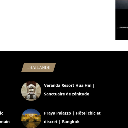
THAILANDE
,
Veranda Resort Hua Hin |
Sanctuaire de zénitude
30 août 2024
ic
Praya Palazzo | Hôtel chic et
omain
discret | Bangkok