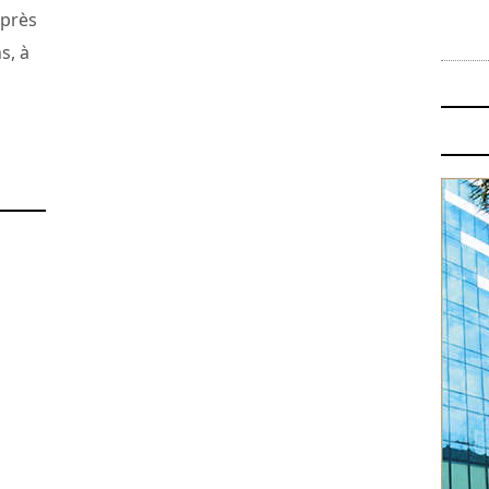
 près
s, à