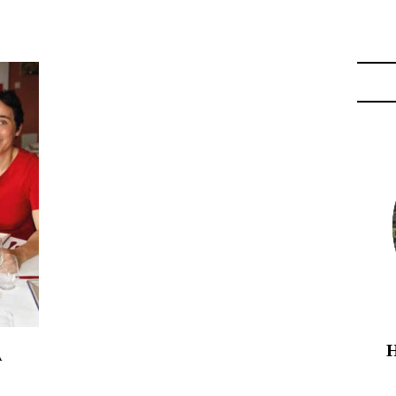
ES AUX TRUFFES"
À