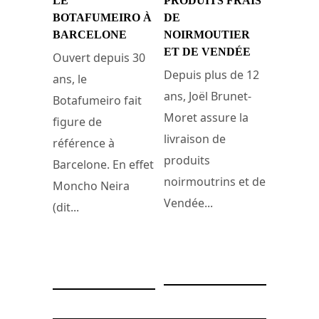
LE
PRODUITS FRAIS
BOTAFUMEIRO À
DE
BARCELONE
NOIRMOUTIER
ET DE VENDÉE
Ouvert depuis 30
Depuis plus de 12
ans, le
ans, Joël Brunet-
Botafumeiro fait
Moret assure la
figure de
livraison de
référence à
produits
Barcelone. En effet
noirmoutrins et de
Moncho Neira
Vendée...
(dit...
10 janvier 2008
28 juillet 2011