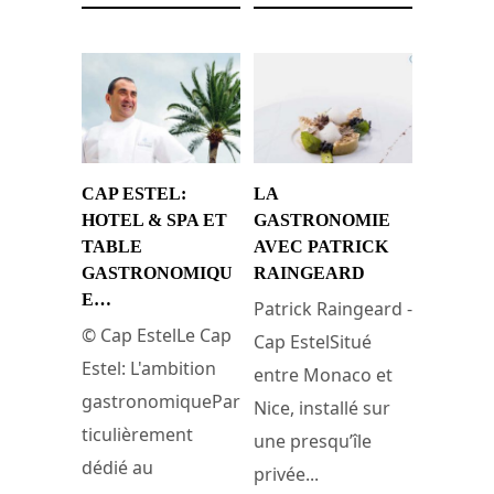
CAP ESTEL:
LA
HOTEL & SPA ET
GASTRONOMIE
TABLE
AVEC PATRICK
GASTRONOMIQU
RAINGEARD
E…
Patrick Raingeard -
© Cap EstelLe Cap
Cap EstelSitué
Estel: L'ambition
entre Monaco et
gastronomiquePar
Nice, installé sur
ticulièrement
une presqu’île
dédié au
privée...