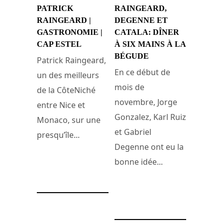
PATRICK
RAINGEARD,
RAINGEARD |
DEGENNE ET
GASTRONOMIE |
CATALA: DÎNER
CAP ESTEL
À SIX MAINS À LA
BÉGUDE
Patrick Raingeard,
En ce début de
un des meilleurs
mois de
de la CôteNiché
novembre, Jorge
entre Nice et
Gonzalez, Karl Ruiz
Monaco, sur une
et Gabriel
presqu’île...
Degenne ont eu la
bonne idée...
10 novembre 2014
6 novembre 2014