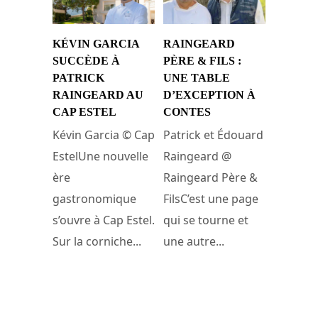
KÉVIN GARCIA
RAINGEARD
SUCCÈDE À
PÈRE & FILS :
PATRICK
UNE TABLE
RAINGEARD AU
D’EXCEPTION À
CAP ESTEL
CONTES
Kévin Garcia © Cap
Patrick et Édouard
EstelUne nouvelle
Raingeard @
ère
Raingeard Père &
gastronomique
FilsC’est une page
s’ouvre à Cap Estel.
qui se tourne et
Sur la corniche...
une autre...
23 avril 2025
15 avril 2025