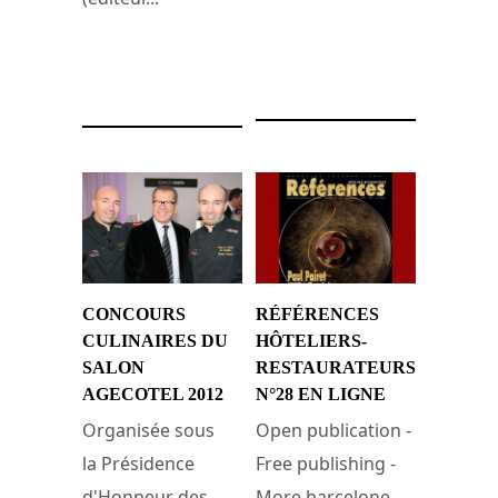
24 février 2013
16 décembre 2013
CONCOURS
RÉFÉRENCES
CULINAIRES DU
HÔTELIERS-
SALON
RESTAURATEURS
AGECOTEL 2012
N°28 EN LIGNE
Organisée sous
Open publication -
la Présidence
Free publishing -
d'Honneur des
More barcelone