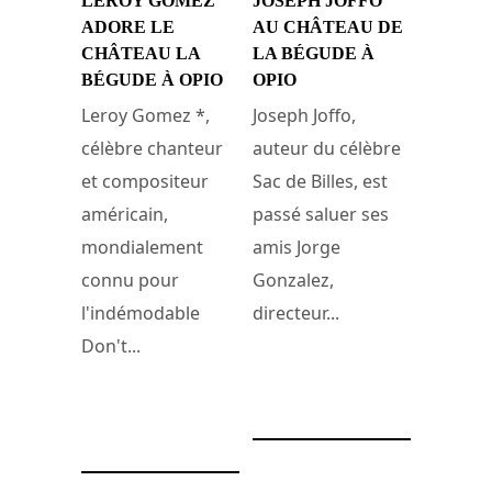
LEROY GOMEZ
JOSEPH JOFFO
ADORE LE
AU CHÂTEAU DE
CHÂTEAU LA
LA BÉGUDE À
BÉGUDE À OPIO
OPIO
Leroy Gomez *,
Joseph Joffo,
célèbre chanteur
auteur du célèbre
et compositeur
Sac de Billes, est
américain,
passé saluer ses
mondialement
amis Jorge
connu pour
Gonzalez,
l'indémodable
directeur...
Don't...
24 juillet 2014
3 septembre 2014