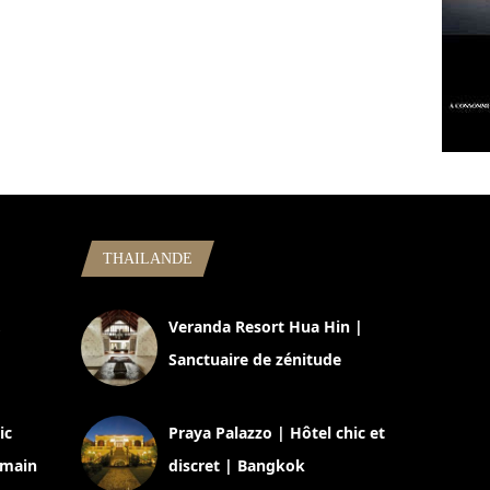
THAILANDE
,
Veranda Resort Hua Hin |
Sanctuaire de zénitude
30 août 2024
ic
Praya Palazzo | Hôtel chic et
omain
discret | Bangkok