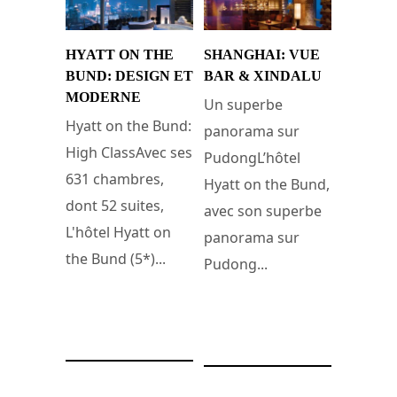
HYATT ON THE
SHANGHAI: VUE
BUND: DESIGN ET
BAR & XINDALU
MODERNE
Un superbe
Hyatt on the Bund:
panorama sur
High ClassAvec ses
PudongL’hôtel
631 chambres,
Hyatt on the Bund,
dont 52 suites,
avec son superbe
L'hôtel Hyatt on
panorama sur
the Bund (5*)...
Pudong...
31 décembre 2016
2 septembre 2012