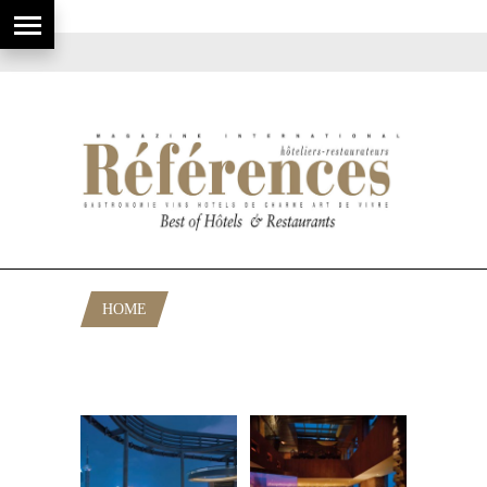
HOME
POSTS TAGGED "HYATT ON THE
BUND"