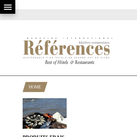
HOME
POSTS TAGGED "HUÎTRES"