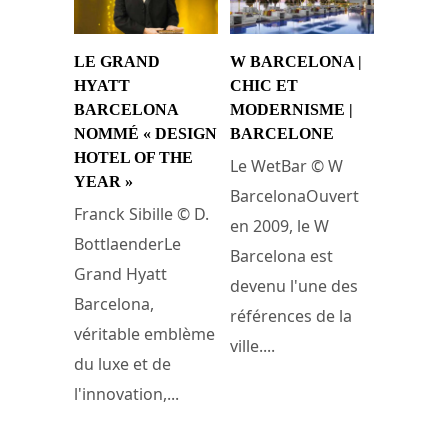
LE GRAND
W BARCELONA |
HYATT
CHIC ET
BARCELONA
MODERNISME |
NOMMÉ « DESIGN
BARCELONE
HOTEL OF THE
Le WetBar © W
YEAR »
BarcelonaOuvert
Franck Sibille © D.
en 2009, le W
BottlaenderLe
Barcelona est
Grand Hyatt
devenu l'une des
Barcelona,
références de la
véritable emblème
ville....
du luxe et de
l'innovation,...
6 mai 2023