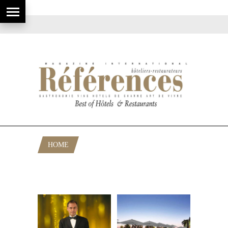
HOME
POSTS TAGGED "HOTEL DE LUXE
BARCELONE"