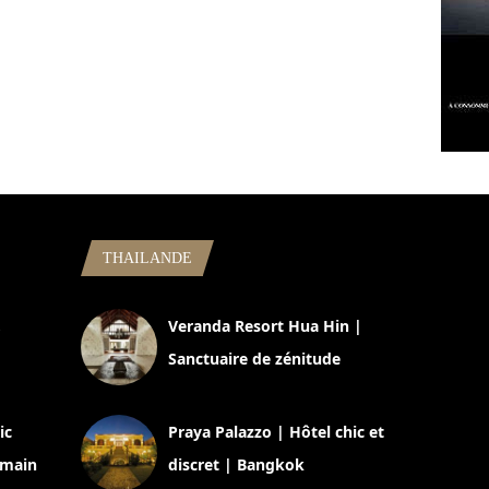
THAILANDE
,
Veranda Resort Hua Hin |
Sanctuaire de zénitude
30 août 2024
ic
Praya Palazzo | Hôtel chic et
omain
discret | Bangkok