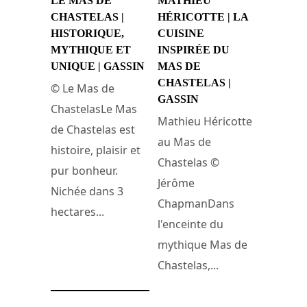
LE MAS DE
MATHIEU
CHASTELAS |
HÉRICOTTE | LA
HISTORIQUE,
CUISINE
MYTHIQUE ET
INSPIRÉE DU
UNIQUE | GASSIN
MAS DE
CHASTELAS |
© Le Mas de
GASSIN
ChastelasLe Mas
Mathieu Héricotte
de Chastelas est
au Mas de
histoire, plaisir et
Chastelas ©
pur bonheur.
Jérôme
Nichée dans 3
ChapmanDans
hectares...
l'enceinte du
mythique Mas de
20 août 2021
Chastelas,...