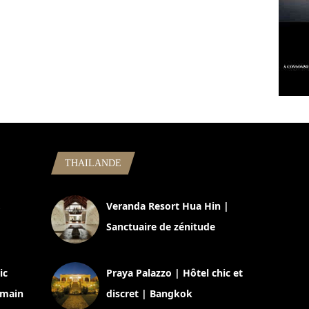
THAILANDE
,
Veranda Resort Hua Hin |
Sanctuaire de zénitude
30 août 2024
ic
Praya Palazzo | Hôtel chic et
omain
discret | Bangkok