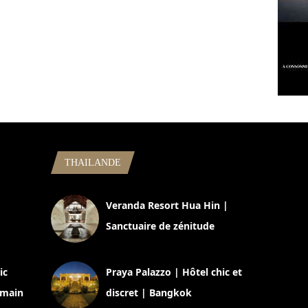
THAILANDE
,
Veranda Resort Hua Hin |
Sanctuaire de zénitude
30 août 2024
ic
Praya Palazzo | Hôtel chic et
omain
discret | Bangkok