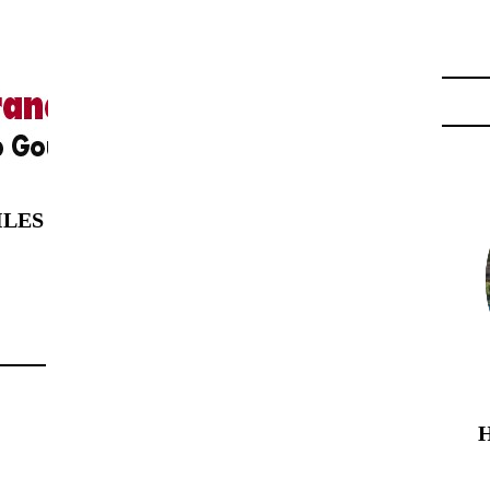
SEASONS"
ILES