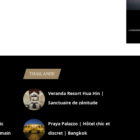
THAILANDE
,
Veranda Resort Hua Hin |
Sanctuaire de zénitude
30 août 2024
ic
Praya Palazzo | Hôtel chic et
omain
discret | Bangkok