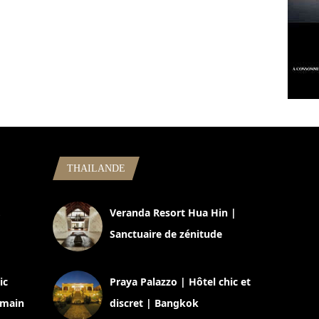
THAILANDE
,
Veranda Resort Hua Hin |
Sanctuaire de zénitude
30 août 2024
ic
Praya Palazzo | Hôtel chic et
omain
discret | Bangkok