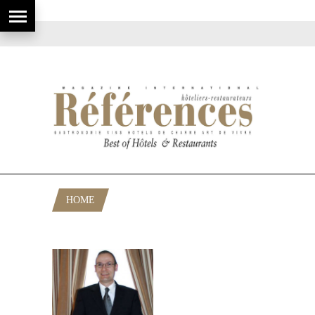
HOME
POSTS TAGGED "EMH À STRASBOURG"