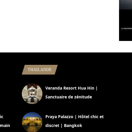
THAILANDE
,
Veranda Resort Hua Hin |
Sanctuaire de zénitude
30 août 2024
ic
Praya Palazzo | Hôtel chic et
omain
discret | Bangkok