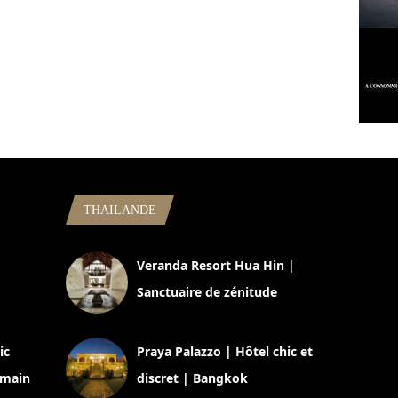
THAILANDE
,
Veranda Resort Hua Hin |
Sanctuaire de zénitude
30 août 2024
ic
Praya Palazzo | Hôtel chic et
omain
discret | Bangkok