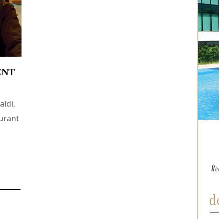
ENT
aldi,
aurant