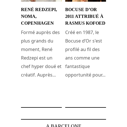
RENÉ REDZEPI,
BOCUSE D’OR
NOMA,
2011 ATTRIBUÉ À
COPENHAGEN
RASMUS KOFOED
Formé auprès des
Créé en 1987, le
plus grands du
Bocuse d’Or s'est
moment, René
profilé au fil des
Redzepi est un
ans comme une
chef hyper doué et
fantastique
créatif. Auprès...
opportunité pour...
28 septembre 2014
5 février 2011
A BARCELONE