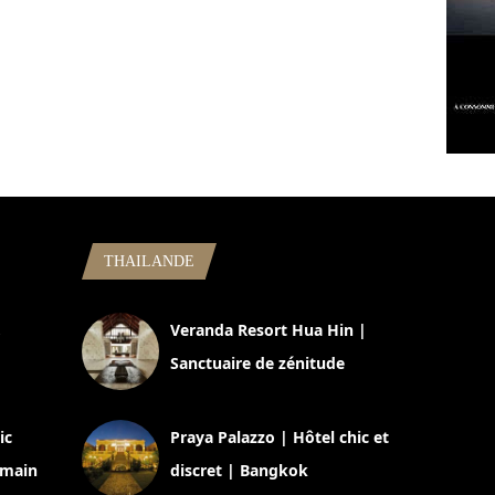
THAILANDE
,
Veranda Resort Hua Hin |
Sanctuaire de zénitude
30 août 2024
ic
Praya Palazzo | Hôtel chic et
omain
discret | Bangkok