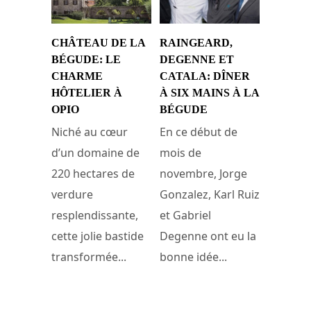
CHÂTEAU DE LA
RAINGEARD,
BÉGUDE: LE
DEGENNE ET
CHARME
CATALA: DÎNER
HÔTELIER À
À SIX MAINS À LA
OPIO
BÉGUDE
Niché au cœur
En ce début de
d’un domaine de
mois de
220 hectares de
novembre, Jorge
verdure
Gonzalez, Karl Ruiz
resplendissante,
et Gabriel
cette jolie bastide
Degenne ont eu la
transformée...
bonne idée...
13 novembre 2014
6 novembre 2014