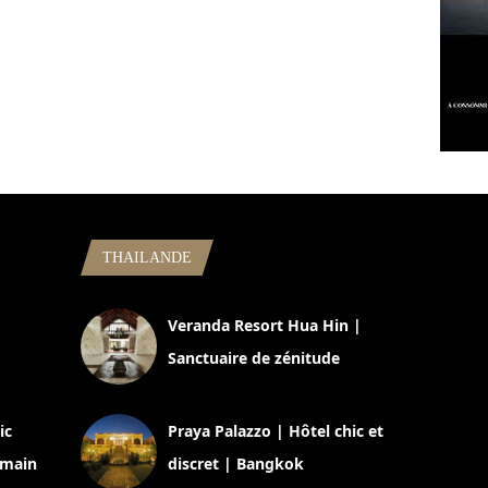
THAILANDE
,
Veranda Resort Hua Hin |
Sanctuaire de zénitude
30 août 2024
ic
Praya Palazzo | Hôtel chic et
omain
discret | Bangkok