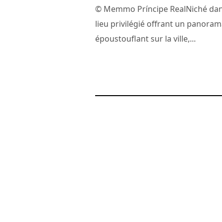
© Memmo Príncipe RealNiché da
lieu privilégié offrant un panora
époustouflant sur la ville,...
8 janvier 2020