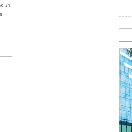
ns un
ma