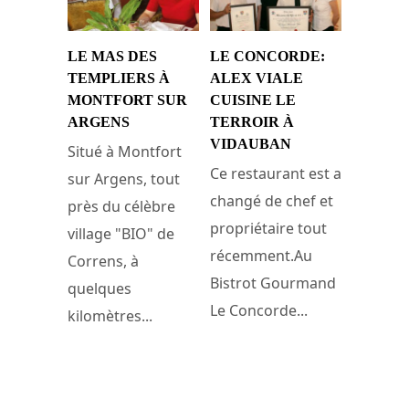
LE MAS DES
LE CONCORDE:
TEMPLIERS À
ALEX VIALE
MONTFORT SUR
CUISINE LE
ARGENS
TERROIR À
VIDAUBAN
Situé à Montfort
Ce restaurant est a
sur Argens, tout
changé de chef et
près du célèbre
propriétaire tout
village "BIO" de
récemment.Au
Correns, à
Bistrot Gourmand
quelques
Le Concorde...
kilomètres...
23 avril 2011
17 septembre 2013