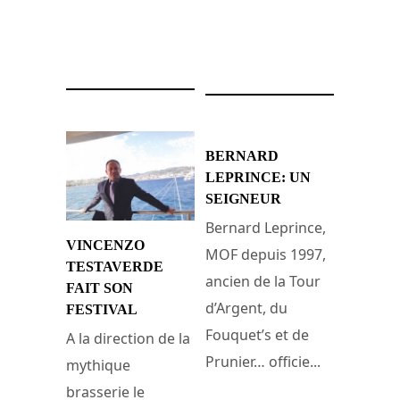
26 juin 2014
26 février 2013
BERNARD
LEPRINCE: UN
SEIGNEUR
Bernard Leprince,
VINCENZO
MOF depuis 1997,
TESTAVERDE
ancien de la Tour
FAIT SON
d’Argent, du
FESTIVAL
Fouquet’s et de
A la direction de la
Prunier… officie...
mythique
brasserie le