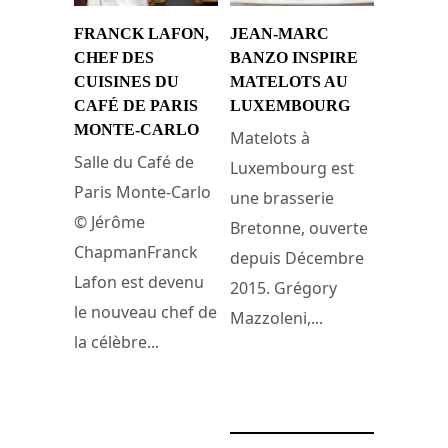
FRANCK LAFON,
JEAN-MARC
CHEF DES
BANZO INSPIRE
CUISINES DU
MATELOTS AU
CAFÉ DE PARIS
LUXEMBOURG
MONTE-CARLO
Matelots à
Salle du Café de
Luxembourg est
Paris Monte-Carlo
une brasserie
© Jérôme
Bretonne, ouverte
ChapmanFranck
depuis Décembre
Lafon est devenu
2015. Grégory
le nouveau chef de
Mazzoleni,...
la célèbre...
14 décembre 2016
13 juin 2017