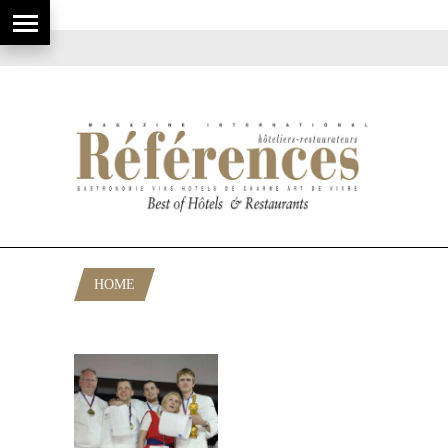
HOME
POSTS TAGGED "BOCUSE D’ARGENT"