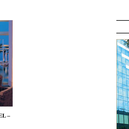
D’OMAN
L –