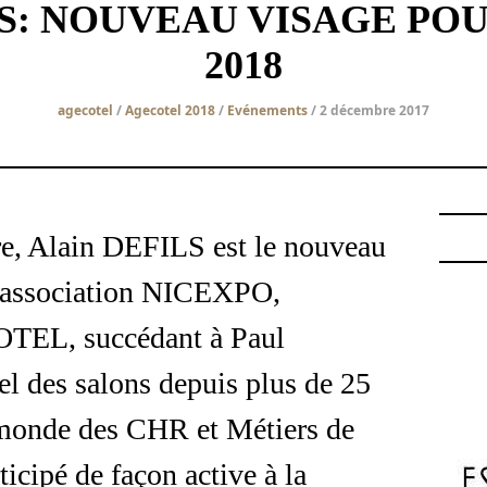
LS: NOUVEAU VISAGE PO
2018
agecotel
/
Agecotel 2018
/
Evénements
/ 2 décembre 2017
re, Alain DEFILS est le nouveau
l’association NICEXPO,
OTEL, succédant à Paul
 des salons depuis plus de 25
e monde des CHR et Métiers de
icipé de façon active à la