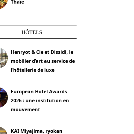
Thaïe
22 mars 2024
HÔTELS
Henryot & Cie et Dissidi, le
mobilier d’art au service de
l’hôtellerie de luxe
2026
European Hotel Awards
2026 : une institution en
mouvement
let 2026
KAI Miyajima, ryokan