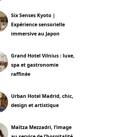
24 juillet 2026
Six Senses Kyoto |
Expérience sensorielle
immersive au Japon
t 2026
Grand Hotel Vilnius : luxe,
spa et gastronomie
raffinée
t 2026
Urban Hotel Madrid, chic,
design et artistique
2 juillet 2026
Maïtza Mezzadri, l’image
au service de l’hospitalité