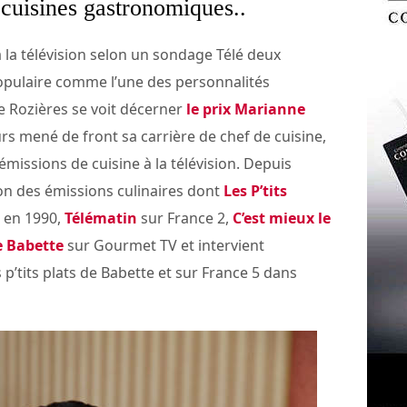
 cuisines gastronomiques..
la télévision selon un sondage Télé deux
opulaire comme l’une des personnalités
e Rozières se voit décerner
le prix Marianne
urs mené de front sa carrière de chef de cuisine,
émissions de cuisine à la télévision. Depuis
ion des émissions culinaires dont
Les P’tits
 en 1990,
Télématin
sur France 2,
C’est mieux le
e Babette
sur Gourmet TV et intervient
p’tits plats de Babette et sur France 5 dans