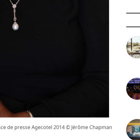
3 août 
29 juil
ence de presse Agecotel 2014 © Jérôme Chapman