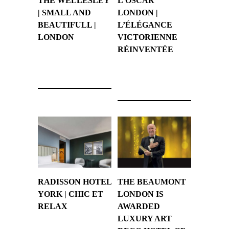
THE WELLESLEY
L’OSCAR
| SMALL AND
LONDON |
BEAUTIFULL |
L’ÉLÉGANCE
LONDON
VICTORIENNE
RÉINVENTÉE
2 août 2024
22 juillet 2024
RADISSON HOTEL
THE BEAUMONT
YORK | CHIC ET
LONDON IS
RELAX
AWARDED
LUXURY ART