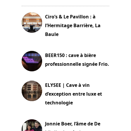
Ciro’s & Le Pavillon : à
l’Hermitage Barrière, La
Baule
18 juin 2025
BEER150 : cave à bière
professionnelle signée Frio.
15 juin 2025
ELYSEE | Cave à vin
d’exception entre luxe et
technologie
15 juin 2025
Jonnie Boer, l’âme de De