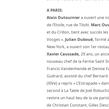
A PARIS:
Alain Dutournier
a ouvert une no
de l’Etoile, rue de Tilsitt.
Marc Ouv
et du Crillon, tient avec succès l
Vosges ».
Julian Duboué,
formé a
New-York, a ouvert son 1er restau
Xavier Caussade,
29 ans, un anci
nouveau chef de la Ferme Saint Si
Francis Vandenhende et Denise F
Guérard, assisté du chef Bernard
(XIVe) a repris « L’Estrapade » da
second à La Table de Joël Robuchon
revivre un haut lieu de la vie pari
de Christian Constant, Gilles Des