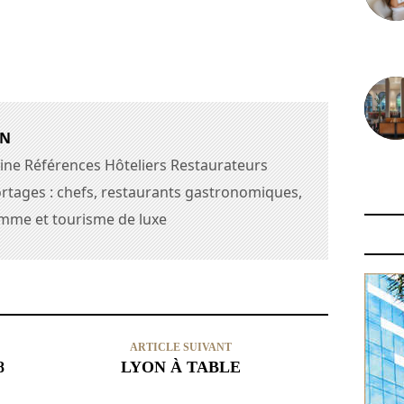
30 juin
AN
ine Références Hôteliers Restaurateurs
29 juin
rtages : chefs, restaurants gastronomiques,
amme et tourisme de luxe
ARTICLE SUIVANT
8
LYON À TABLE