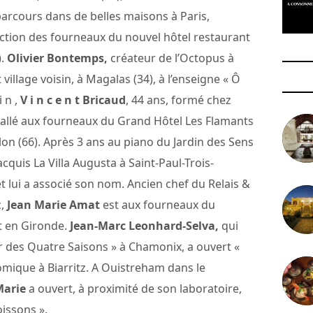
arcours dans de belles maisons à Paris,
rection des fourneaux du nouvel hôtel restaurant
).
Olivier Bontemps,
créateur de l’Octopus à
t village voisin, à Magalas (34), à l’enseigne « Ô
i n ,
V i n c e n t Bricaud
, 44 ans, formé chez
nstallé aux fourneaux du Grand Hôtel Les Flamants
on (66). Après 3 ans au piano du Jardin des Sens
cquis La Villa Augusta à Saint-Paul-Trois-
et lui a associé son nom. Ancien chef du Relais &
c,
Jean Marie Amat
est aux fourneaux du
t en Gironde.
Jean-Marc Leonhard-Selva,
qui
r des Quatre Saisons » à Chamonix, a ouvert «
omique à Biarritz. A Ouistreham dans le
Marie
a ouvert, à proximité de son laboratoire,
issons ».