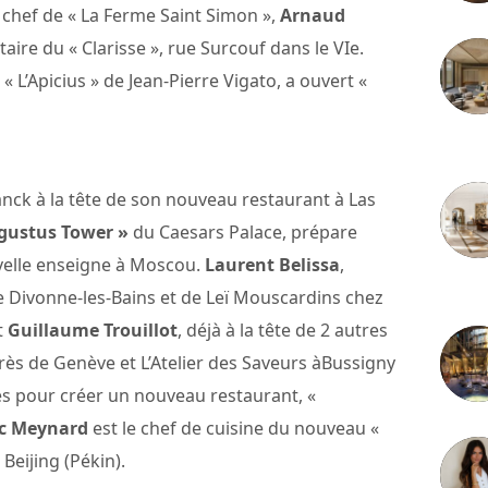
n chef de « La Ferme Saint Simon »,
Arnaud
aire du « Clarisse », rue Surcouf dans le VIe.
« L’Apicius » de Jean-Pierre Vigato, a ouvert «
3 juille
Franck à la tête de son nouveau restaurant à Las
gustus Tower »
du Caesars Palace, prépare
velle enseigne à Moscou.
Laurent Belissa
,
2 juille
e Divonne-les-Bains et de Leï Mouscardins chez
t
Guillaume Trouillot
, déjà à la tête de 2 autres
rès de Genève et L’Atelier des Saveurs àBussigny
és pour créer un nouveau restaurant, «
ic Meynard
est le chef de cuisine du nouveau «
Beijing (Pékin).