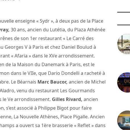
uvelle enseigne « Sydr », à deux pas de la Place
ray,
30 ans, ancien du Lutétia, du Plaza Athénée
es rênes de son 1er restaurant « Le Carré des
u Georges V à Paris et chez Daniel Boulud à
rant « Afaria » dans le XVe arrondissement.
3 août 
en de la Maison du Danemark à Paris, est le
mon dans le VIIe, que Dario Dondelli a racheté à
abre. Le Béarnais
Marc Baucor,
ancien de Michel
 Aladro, venu du restaurant Les Gourmands
ns le Ve arrondissement.
Gilles Rivard,
ancien
29 juil
, s’est associé à Philippe Bigot pour faire
sienne, La Nouvelle Athènes, Place Pigalle. Ancien
champs a ouvert sa 1ère brasserie « Reflet » dans