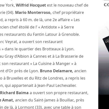
ew York,
Wilfrid Hocquet
est le nouveau chef de
rie (04).
Mario Monterroso,
chef propriétaire
, a repris à 60 m. de là, une 2e affaire « Les
cien chef étoilé de l’ « Antidote » à Serre
es restaurants du Fantin Latour à Grenoble.
c Veyrat, a ouvert son restaurant
» dans le quartier des Brotteaux à Lyon.
 au Gray d’Albion à Cannes et à La Brasserie de
t son restaurant « La Cuisine à Manger » à
ont d’Or près de Lyon.
Bruno Delamare,
ancien
à Bruxelles et du Ritz de Londres, a repris les
n, qui appartenait à Jean-Paul Lechevalier.
Richard Baima
a ouvert son propre restaurant,
e Amat,
ancien du Saint-James à Bouillac, près
oin de là, à Lormont (33), avec une table à son