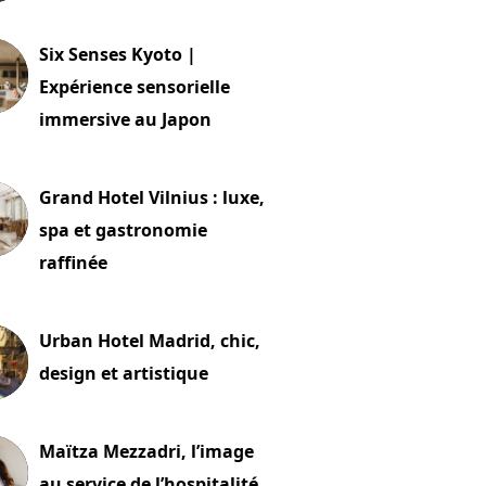
24 juillet 2026
Six Senses Kyoto |
Expérience sensorielle
immersive au Japon
t 2026
Grand Hotel Vilnius : luxe,
spa et gastronomie
raffinée
t 2026
Urban Hotel Madrid, chic,
design et artistique
2 juillet 2026
Maïtza Mezzadri, l’image
au service de l’hospitalité