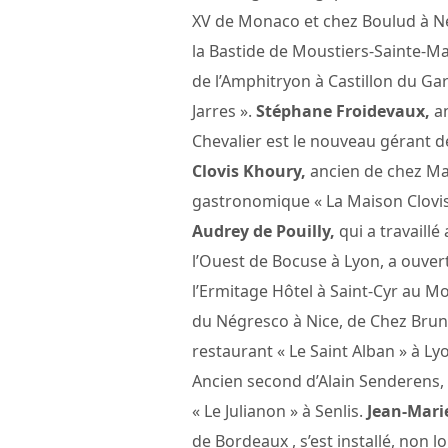
XV de Monaco et chez Boulud à N
la Bastide de Moustiers-Sainte-Ma
de l’Amphitryon à Castillon du Gard
Jarres ».
Stéphane Froidevaux,
an
Chevalier est le nouveau gérant d
Clovis Khoury,
ancien de chez Mar
gastronomique « La Maison Clovis 
Audrey de Pouilly,
qui a travaillé
l’Ouest de Bocuse à Lyon, a ouver
l’Ermitage Hôtel à Saint-Cyr au M
du Négresco à Nice, de Chez Bruno 
restaurant « Le Saint Alban » à Lyo
Ancien second d’Alain Senderens,
« Le Julianon » à Senlis.
Jean-Mari
de Bordeaux , s’est installé, non l