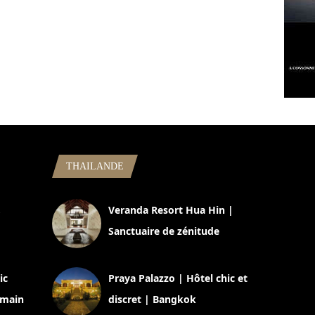
THAILANDE
,
Veranda Resort Hua Hin |
Sanctuaire de zénitude
30 août 2024
ic
Praya Palazzo | Hôtel chic et
omain
discret | Bangkok