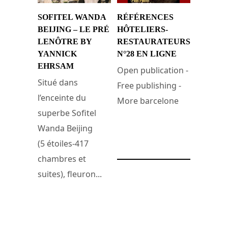
SOFITEL WANDA
RÉFÉRENCES
BEIJING – LE PRÉ
HÔTELIERS-
LENÔTRE BY
RESTAURATEURS
YANNICK
N°28 EN LIGNE
EHRSAM
Open publication -
Situé dans
Free publishing -
l’enceinte du
More barcelone
superbe Sofitel
Wanda Beijing
15 janvier 2012
(5 étoiles-417
chambres et
suites), fleuron...
18 février 2012