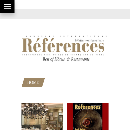
HOME
POSTS TAGGED "YANNICK EHRSAM"