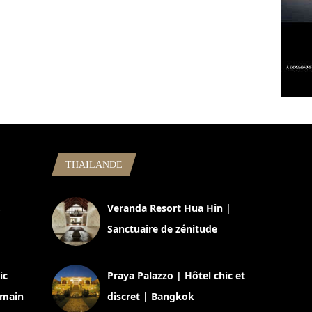
THAILANDE
,
Veranda Resort Hua Hin |
Sanctuaire de zénitude
30 août 2024
ic
Praya Palazzo | Hôtel chic et
omain
discret | Bangkok