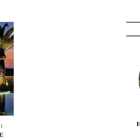
 VERDE"
:
E