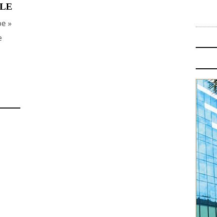
CLE
pe »
e