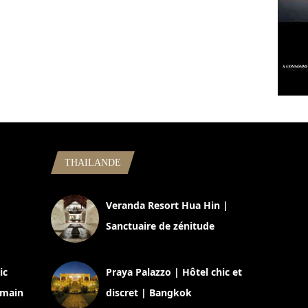
THAILANDE
,
Veranda Resort Hua Hin |
Sanctuaire de zénitude
30 août 2024
ic
Praya Palazzo | Hôtel chic et
omain
discret | Bangkok