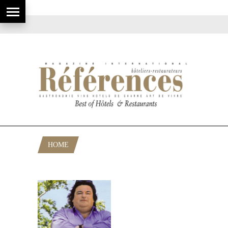
HOME
POSTS TAGGED "VIN ROSÉ LICHINE"